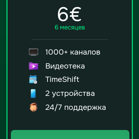
Оплатить через PayPal
Акция
ПАКЕТ ТВ КАНАЛОВ & ВИДЕОТЕКИ
Экономьте более 30%
с нашими
тарифами
24€
2 года + 2 месяца
1000+ каналов
Видеотека
TimeShift