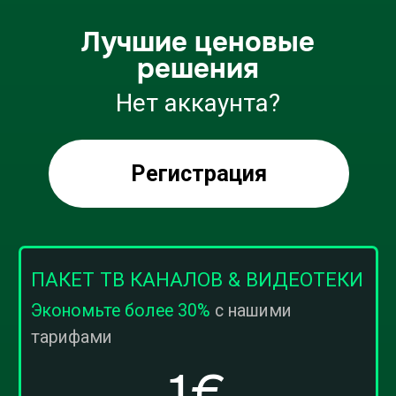
тарифами
1€
1 месяц
1000+ каналов
Видеотека
TimeShift
2 устройства
24/7 поддержка
Качественные тр
Оплатить через PayPal