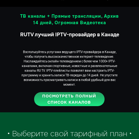
ТВ каналы + Прямые трансляции, Архив
14 дней, Огромная Видеотека
RUTV лучший IPTV-провайдер в Канаде
Воспользуйтесь услугами ведущего IPTV-провайдера в Канаде,
• Выберите свой тарифный план •
чтобы получить высококачественное интернет-телевидение.
Наслаждайтесь онлайн-телевидением с более чем 1000+ IPTV-
каналами, включая спортивные, новостные и развлекательные
Лучшие ценовые
каналы RU TV. IPTV-плейлисты позволят вам настроить IPTV-
решения
программу и хранить записи ТВ-передач до 14 дней. Не упустите
возможность просматривать записи в любой удобный для вас
Нет аккаунта?
момент.
ПОСМОТРЕТЬ ПОЛНЫЙ
СПИСОК КАНАЛОВ
Регистрация
ПАКЕТ ТВ КАНАЛОВ & ВИДЕОТЕКИ
Экономьте более 30%
с нашими